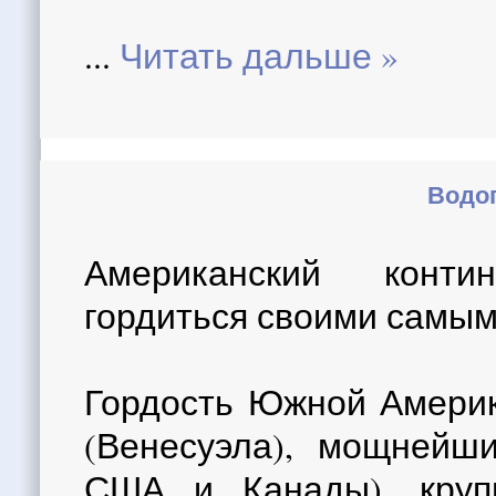
...
Читать дальше »
Водо
Американский конти
гордиться своими самы
Гордость Южной Америк
(Венесуэла), мощнейш
США и Канады), круп