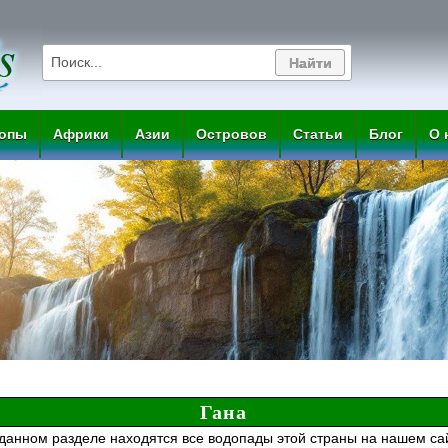
опы
Африки
Азии
Островов
Статьи
Блог
О 
Гана
данном разделе находятся все водопады этой страны на нашем са