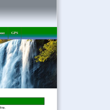
нас
GPS
йте.