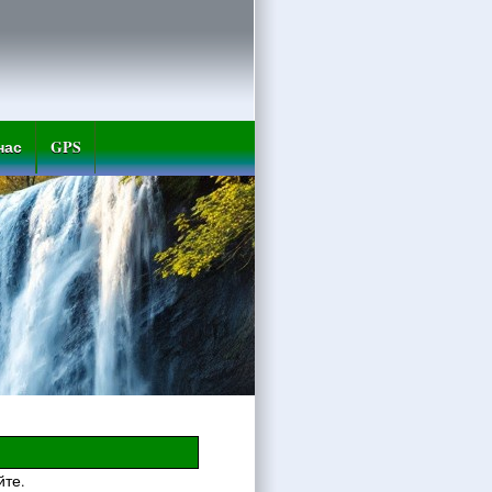
нас
GPS
йте.