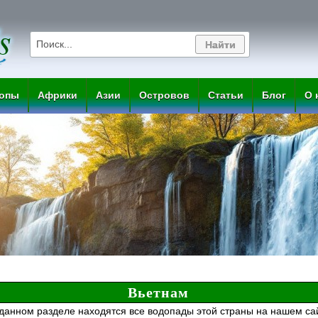
опы
Африки
Азии
Островов
Статьи
Блог
О 
Вьетнам
данном разделе находятся все водопады этой страны на нашем са