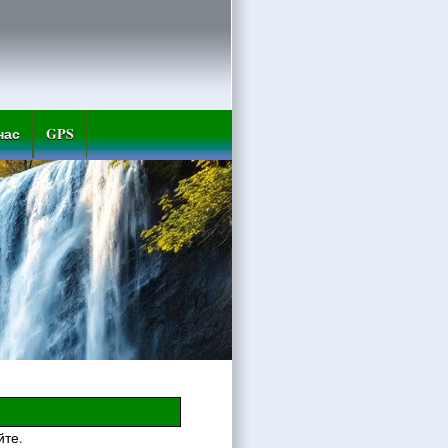
нас
GPS
йте.